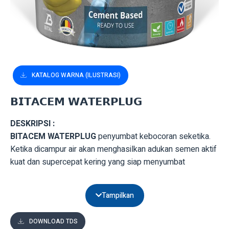
KATALOG WARNA (ILUSTRASI)
𝗕𝗜𝗧𝗔𝗖𝗘𝗠 𝗪𝗔𝗧𝗘𝗥𝗣𝗟𝗨𝗚
DESKRIPSI :
BITACEM WATERPLUG
penyumbat kebocoran seketika.
Ketika dicampur air akan menghasilkan adukan semen aktif
kuat dan supercepat kering yang siap menyumbat
kebocoran beton dan dinding. Digunakan untuk
menghentikan tekanan air melalui sambungan retakan dan
Tampilkan
lubang pada beton dan dinding, dimana umumnya tiap
sambungan harus dibersihkan dan bebas dari bahan resin,
DOWNLOAD TDS
cocok untuk menutup sambungan beton atau lantai bak air,