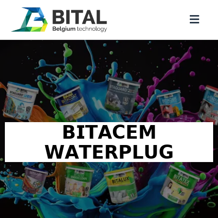
𝗕𝗜𝗧𝗔𝗖𝗘𝗠
𝗪𝗔𝗧𝗘𝗥𝗣𝗟𝗨𝗚