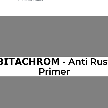
𝗕𝗜𝗧𝗔𝗖𝗛𝗥𝗢𝗠 - Anti Rus
Primer