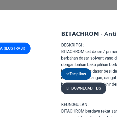
𝗕𝗜𝗧𝗔𝗖𝗛𝗥𝗢𝗠 - A
DESKRIPSI :
 (ILUSTRASI)
BITACHROM cat dasar / primer
berbahan dasar solvent yang d
dengan bahan baku pilihan berku
khusus untuk cat dasar besi da
Tampilkan
maupun di luar ruangan, sangat
baik untuk pengecatan akhir d
DOWNLOAD TDS
MASTERLAC.
KEUNGGULAN :
BITACHROM berdaya rekat san