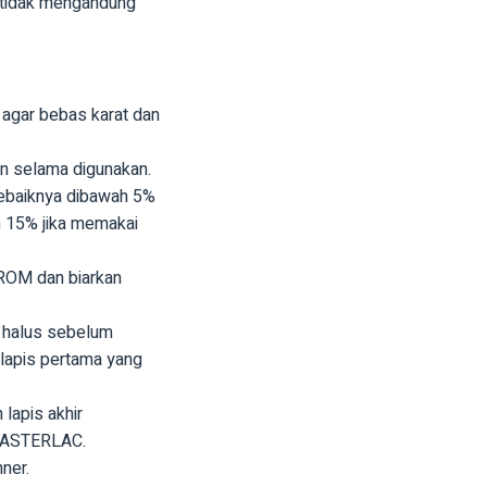
 tidak mengandung
agar bebas karat dan
 selama digunakan.
ebaiknya dibawah 5%
h 15% jika memakai
ROM dan biarkan
 halus sebelum
lapis pertama yang
lapis akhir
MASTERLAC.
nner.