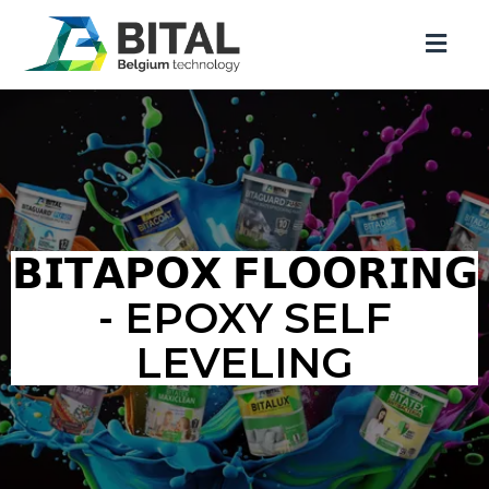
𝗕𝗜𝗧𝗔𝗣𝗢𝗫 𝗙𝗟𝗢𝗢𝗥𝗜𝗡𝗚
- EPOXY SELF
LEVELING