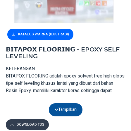
KATALOG WARNA (ILUSTRASI)
𝗕𝗜𝗧𝗔𝗣𝗢𝗫 𝗙𝗟𝗢𝗢𝗥𝗜𝗡𝗚 - EPOXY SELF
LEVELING
KETERANGAN
BITAPOX FLOORING adalah epoxy solvent free high gloss
tipe self leveling khusus lantai yang dibuat dari bahan
Resin Epoxy. memiliki karakter keras sehingga dapat
memproteksi beton anti gores dan tahan gesekan.
Tampilkan
KEUNGGULAN
BITAPOX FLOORING dapat diaplikasikan diatas lantai
DOWNLOAD TDS
beton, keramik, dan media solid. Tampilan lantai menjadi