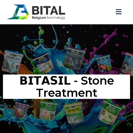
𝗕𝗜𝗧𝗔𝗦𝗜𝗟 - Stone
Treatment