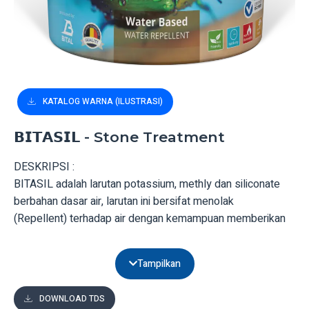
KATALOG WARNA (ILUSTRASI)
𝗕𝗜𝗧𝗔𝗦𝗜𝗟 - Stone Treatment
DESKRIPSI :
BITASIL adalah larutan potassium, methly dan siliconate
berbahan dasar air, larutan ini bersifat menolak
(Repellent) terhadap air dengan kemampuan memberikan
perlindungan pada area yang dilapisinya . digunakan untuk
memberikan perlindungan pada area yang dilapisinya
Tampilkan
seperti : tembok bata, batu palimanan, batu pasir, genteng
non glazur, keramik non glazur, patung, candi, pot bunga
DOWNLOAD TDS
atau gerabah, plesteran dan permukaan berpori-pori yang