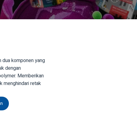
an dua komponen yang
aik dengan
 polymer. Memberikan
uk menghindari retak
an