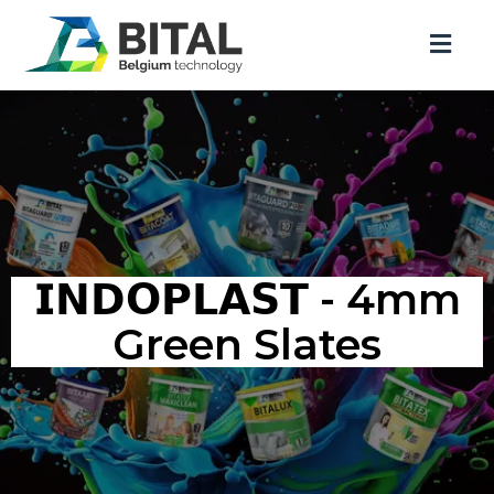
𝗜𝗡𝗗𝗢𝗣𝗟𝗔𝗦𝗧 - 4mm
Green Slates