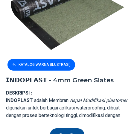
KATALOG WARNA (ILUSTRASI)
𝗜𝗡𝗗𝗢𝗣𝗟𝗔𝗦𝗧 - 4mm Green Slates
DESKRIPSI :
INDOPLAST
adalah Membran
Aspal Modifikasi plastomer
digunakan untuk berbagai aplikasi waterproofing. dibuat
dengan proses berteknologi tinggi, dimodifikasi dengan
APP poli-mer. untuk meningkatkan sifat termal, kimiawi dan
pematangan senyawa aspal. Sementara itu, poliester non-